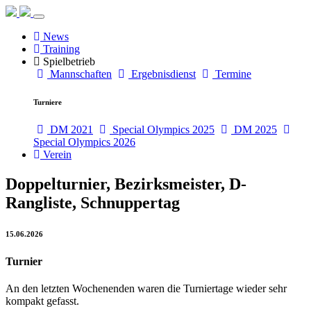
Toggle
navigation
News
Training
Spielbetrieb
Mannschaften
Ergebnisdienst
Termine
Turniere
DM 2021
Special Olympics 2025
DM 2025
Special Olympics 2026
Verein
Doppelturnier, Bezirksmeister, D-
Rangliste, Schnuppertag
15.06.2026
Turnier
An den letzten Wochenenden waren die Turniertage wieder sehr
kompakt gefasst.